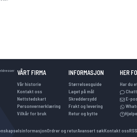
keldresser
VÅRT FIRMA
INFORMASJON
HER F
Vår historie
Størrelsesguide
Har du e
Kontakt oss
Laget på mål
Chatt
Nettstedskart
Skreddersydd
E-po
Personvernerklæring
Frakt og levering
What
Vilkår for bruk
Retur og bytte
Hjelp
onskapselsinformasjon
Ordrer og retur
Avansert søk
Kontakt oss
RS