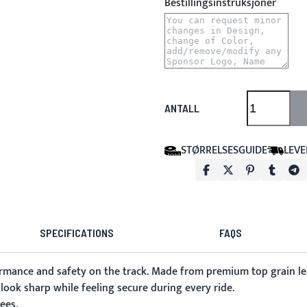
Bestillingsinstruksjoner
ANTALL
STØRRELSESGUIDE
LEVE
SPECIFICATIONS
FAQS
ance and safety on the track. Made from premium top grain leath
look sharp while feeling secure during every ride.
ees.