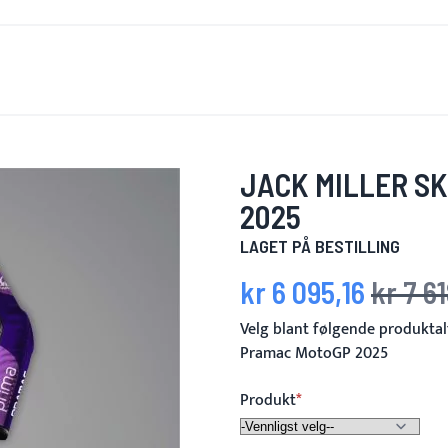
R NYTT
FOR MENN
FOR KVINNER
MOTORSYKKEL
M
JACK MILLER S
2025
LAGET PÅ BESTILLING
kr 6 095,16
kr 7 6
Spesialpris
Vanlig pris
Velg blant følgende produktalt
Pramac MotoGP 2025
Produkt