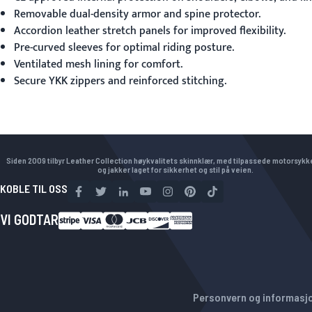
Removable dual-density armor and spine protector.
Accordion leather stretch panels for improved flexibility.
Pre-curved sleeves for optimal riding posture.
Ventilated mesh lining for comfort.
Secure YKK zippers and reinforced stitching.
Siden 2009 tilbyr Leather Collection høykvalitets skinnklær, med tilpassede motorsyk
og jakker laget for sikkerhet og stil på veien.
KOBLE TIL OSS
VI GODTAR
Personvern og informasj