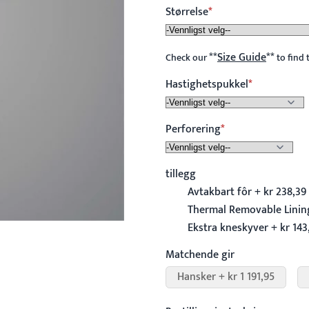
Størrelse
**
Size Guide
**
Check our
to find 
Hastighetspukkel
Perforering
tillegg
Avtakbart fôr + kr 238,39
Thermal Removable Lining
Ekstra kneskyver + kr 143
Matchende gir
Hansker + kr 1 191,95