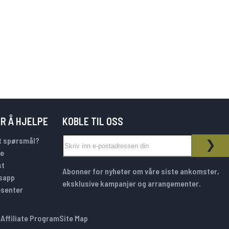
OR Å HJELPE
KOBLE TIL OSS
Sign Up for Our Newsletter:
t spørsmål?
NYHETSBREV
ABO
e
st
Abonner for nyheter om våre siste ankomster,
sapp
eksklusive kampanjer og arrangementer.
esenter
S
Affiliate Program
Site Map