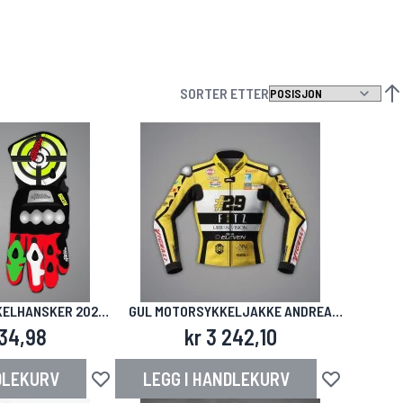
SORTER ETTER
ANG
ELHANSKER 2024-
GUL MOTORSYKKELJAKKE ANDREA
DREA IANNONE
IANNONE DUCATI WSBK 2024
334,98
kr 3 242,10
DLEKURV
LEGG I HANDLEKURV
Legg til i ønskeliste
Legg til i ønsk