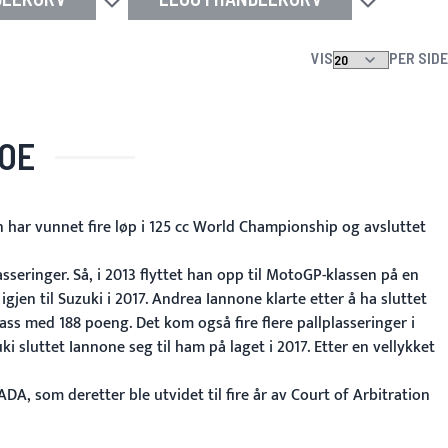
Legg til i ønskeliste
Legg til i ønsk
VIS
PER SIDE
JOE
 har vunnet fire løp i 125 cc World Championship og avsluttet
seringer. Så, i 2013 flyttet han opp til MotoGP-klassen på en
jen til Suzuki i 2017. Andrea Iannone klarte etter å ha sluttet
ass med 188 poeng. Det kom også fire flere pallplasseringer i
 sluttet Iannone seg til ham på laget i 2017. Etter en vellykket
A, som deretter ble utvidet til fire år av Court of Arbitration