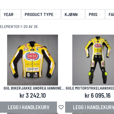
YEAR
PRODUCT TYPE
KJØNN
PRIS
FA
ELEMENTER
1
-
20
AV
26
GUL BIKERJAKKE ANDREA IANNONE
GULE MOTORSYKKELHANSKE
DUCATI SBK 2025
IANNONE SBK 2025
kr 3 242,10
kr 6 095,16
LEGG I HANDLEKURV
LEGG I HANDLEKUR
Legg til i ønskeliste