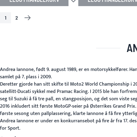
Legg til i ønskeliste
1
2
SIDE
YOU'RE CURRENTLY READING PAGE
SIDE
SIDE
NESTE
AN
Andrea Iannone, født 9. august 1989, er en motorsykkelfører. Ha
samlet på 7. plass i 2009.
Deretter gjorde han sitt skifte til Moto2 World Championship i 2
satellitt-Ducati sykkel med Pramac Racing. I 2015 ble han forfremm
seg til Suzuki å få tre pall, en stangposisjon, og det som viste
2016 inkludert sitt første MotoGP-seier på Østerrikes Grand Prix.
første sesong uten pallplassering, klarte Iannone å få fire ytterli
Andrea Iannone er under en konkurransebot på fire år fra 17. des
for Sport.