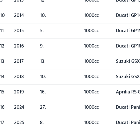
9
2013
12.
1000cc
Ducati GP1
10
2014
10.
1000cc
Ducati GP1
11
2015
5.
1000cc
Ducati GP1
12
2016
9.
1000cc
Ducati GP1
13
2017
13.
1000cc
Suzuki GSX
14
2018
10.
1000cc
Suzuki GSX
15
2019
16.
1000cc
Aprilia RS-
16
2024
27.
1000cc
Ducati Pan
17
2025
8.
1000cc
Ducati Pan