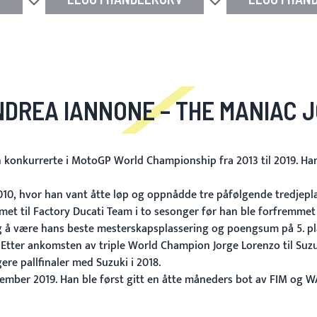
Legg til i ønskeliste
Legg til i ønskeliste
DREA IANNONE – THE MANIAC 
n konkurrerte i MotoGP World Championship fra 2013 til 2019. Han
010, hvor han vant åtte løp og oppnådde tre påfølgende tredjeplas
et til Factory Ducati Team i to sesonger før han ble forfremmet ig
 seg å være hans beste mesterskapsplassering og poengsum på 5. pl
 Etter ankomsten av triple World Champion Jorge Lorenzo til Suzuki
gere pallfinaler med Suzuki i 2018.
ember 2019. Han ble først gitt en åtte måneders bot av FIM og WAD