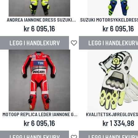
ANDREA IANNONE DRESS SUZUKI
SUZUKI MOTORSYKKELDRES
MOTOGP 2018
IANNONE
kr 6 095,16
kr 6 095,16
LEGG I HANDLEKURV
LEGG I HANDLEKUR
Legg til i ønskeliste
MOTOGP REPLICA LEDER IANNONE GP
KVALITETSKJØREGLOVES
2016
IANNONE GP 2015
kr 6 095,16
kr 1 334,98
LEGG I HANDLEKURV
LEGG I HANDLEKUR