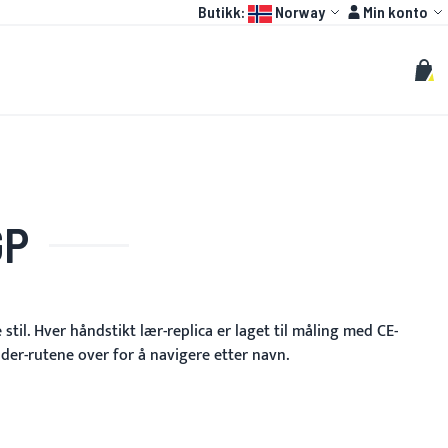
Language:
Konto
Butikk:
Norway
Min konto
HOT
OTOGP
TILPASSET
Søk
Søk
Min 
GP
il. Hver håndstikt lær-replica er laget til måling med CE-
der-rutene over for å navigere etter navn.