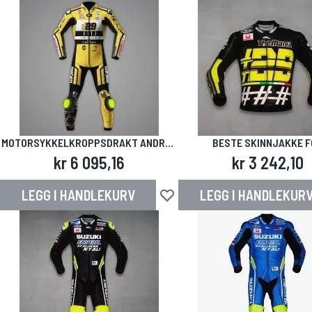
MOTORSYKKELKROPPSDRAKT ANDREA
BESTE SKINNJAKKE F
IANNONE DUCATI SBK 2024
MOTORSYKKEL MOTOGP
kr 6 095,16
kr 3 242,10
LEGG I HANDLEKURV
LEGG I HANDLEKUR
Legg til i ønskeliste