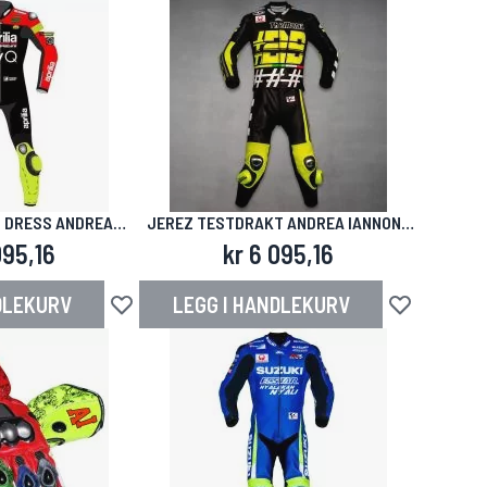
G DRESS ANDREA
JEREZ TESTDRAKT ANDREA IANNONE
E 2019
2018
095,16
kr 6 095,16
DLEKURV
LEGG I HANDLEKURV
Legg til i ønskeliste
Legg til i ønsk