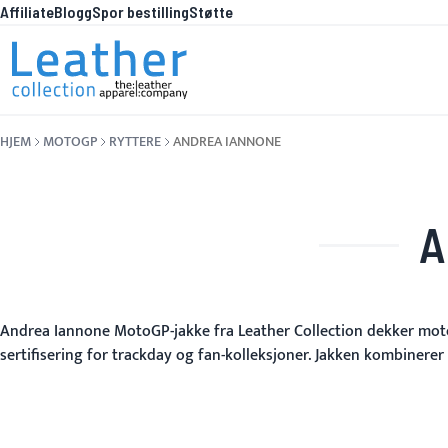
Affiliate
Blogg
Spor bestilling
Støtte
Hopp til innhold
HVA E
HJEM
MOTOGP
RYTTERE
ANDREA IANNONE
A
Andrea Iannone MotoGP-jakke fra Leather Collection dekker motorsy
sertifisering for trackday og fan-kolleksjoner. Jakken kombinerer