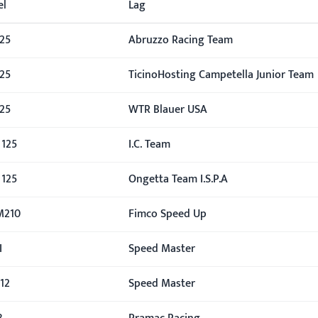
el
Lag
125
Abruzzo Racing Team
125
TicinoHosting Campetella Junior Team
125
WTR Blauer USA
 125
I.C. Team
 125
Ongetta Team I.S.P.A
M210
Fimco Speed Up
I
Speed Master
12
Speed Master