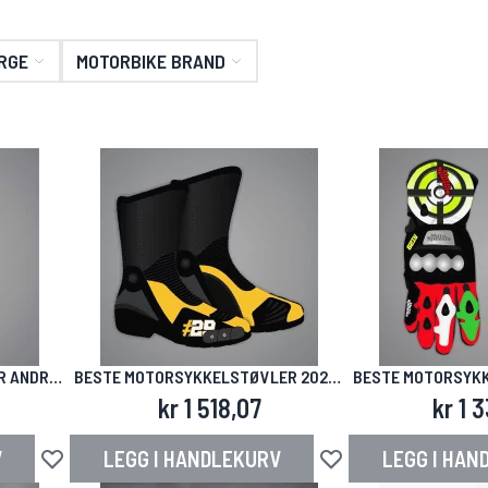
RGE
MOTORBIKE BRAND
R ANDREA
BESTE MOTORSYKKELSTØVLER 2024-
BESTE MOTORSYKK
2025 SBK ANDREA IANNONE
2025 SBK AN
kr 1 518,07
kr 1 
V
LEGG I HANDLEKURV
LEGG I HAN
Legg til i ønskeliste
Legg til i ønskeliste