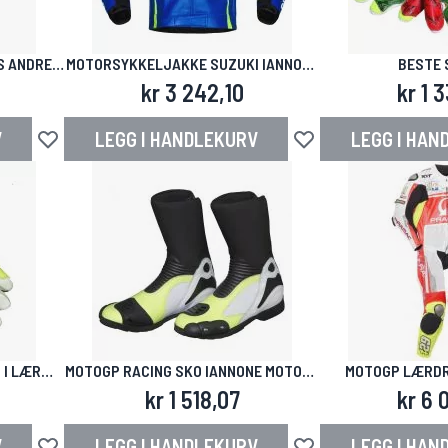
S ANDREA
MOTORSYKKELJAKKE SUZUKI IANNONE
BESTE 
GP 2017
MOTORSYKKELHANS
kr 3 242,10
kr 1 
V
LEGG I HANDLEKURV
LEGG I HAN
Legg til i ønskeliste
Legg til i ønskeliste
 I LÆR
MOTOGP RACING SKO IANNONE MOTOGP
MOTOGP LÆRDR
2015
IANNON
kr 1 518,07
kr 6 
V
LEGG I HANDLEKURV
LEGG I HAN