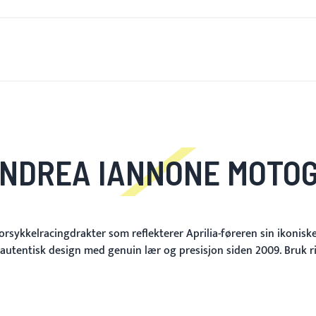
R NYTT
FOR MENN
FOR KVINNER
MOTORSYKKEL
M
NDREA IANNONE MOTO
kkelracingdrakter som reflekterer Aprilia-føreren sin ikoniske st
 autentisk design med genuin lær og presisjon siden 2009. Bruk ri