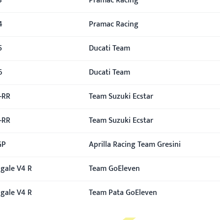
3
Pramac Racing
4
Pramac Racing
5
Ducati Team
6
Ducati Team
-RR
Team Suzuki Ecstar
-RR
Team Suzuki Ecstar
GP
Aprilla Racing Team Gresini
igale V4 R
Team GoEleven
igale V4 R
Team Pata GoEleven