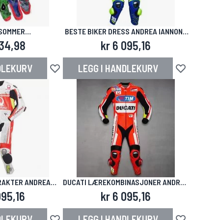
SOMMER
BESTE BIKER DRESS ANDREA IANNONE
KER MOTOGP 2012
GP 2017
334,98
kr 6 095,16
DLEKURV
LEGG I HANDLEKURV
Legg til i ønskeliste
Legg til i ønsk
AKTER ANDREA
DUCATI LÆREKOMBINASJONER ANDREA
E 2014
IANNONE 2015
095,16
kr 6 095,16
DLEKURV
LEGG I HANDLEKURV