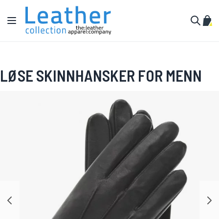
Hopp til innhold
Toggle Nav
Min 
Søk
LØSE SKINNHANSKER FOR MENN