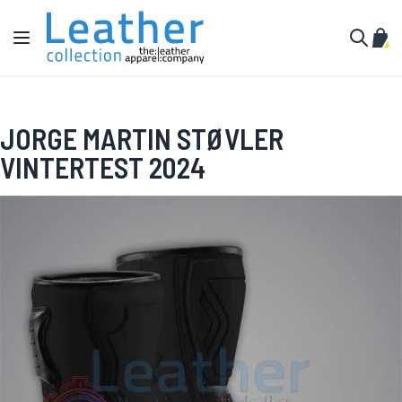
Hopp til innhold
Toggle Nav
Min 
Søk
JORGE MARTIN STØVLER
VINTERTEST 2024