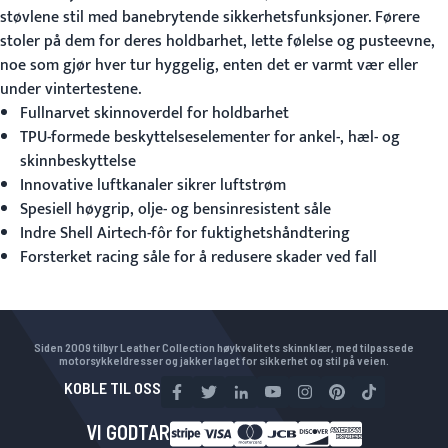
støvlene stil med banebrytende sikkerhetsfunksjoner. Førere
stoler på dem for deres holdbarhet, lette følelse og pusteevne,
noe som gjør hver tur hyggelig, enten det er varmt vær eller
under vintertestene.
Fullnarvet skinnoverdel for holdbarhet
TPU-formede beskyttelseselementer for ankel-, hæl- og
skinnbeskyttelse
Innovative luftkanaler sikrer luftstrøm
Spesiell høygrip, olje- og bensinresistent såle
Indre Shell Airtech-fôr for fuktighetshåndtering
Forsterket racing såle for å redusere skader ved fall
Siden 2009 tilbyr Leather Collection høykvalitets skinnklær, med tilpassede
motorsykkeldresser og jakker laget for sikkerhet og stil på veien.
KOBLE TIL OSS
VI GODTAR