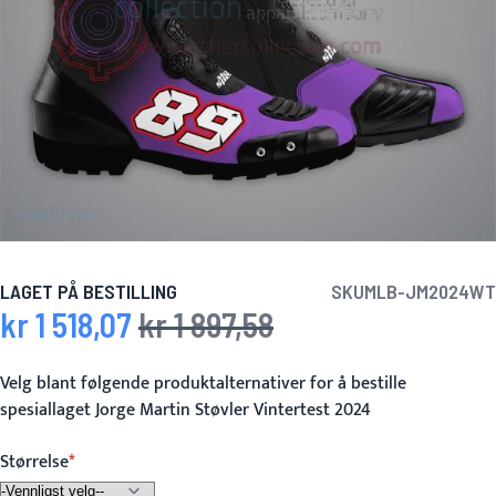
LAGET PÅ BESTILLING
SKU
MLB-JM2024WT
kr 1 518,07
kr 1 897,58
Spesialpris
Vanlig pris
Velg blant følgende produktalternativer for å bestille
spesiallaget Jorge Martin Støvler Vintertest 2024
Størrelse