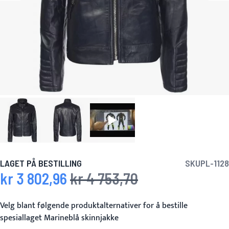
LAGET PÅ BESTILLING
SKU
PL-1128
kr 3 802,96
kr 4 753,70
Spesialpris
Vanlig pris
Velg blant følgende produktalternativer for å bestille
spesiallaget Marineblå skinnjakke