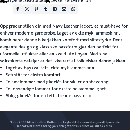
STØRRELSESGUIDE
LEVERING OG RETUR
Oppgrader stilen din med
Navy Leather Jacket
, et must-have for
enhver moderne garderobe. Laget av ekte myk lammeskinn,
kombinerer denne bikerjakken komfort med slitestyrke. Dens
elegante design og klassiske passform gjør den perfekt for
uformelle utflukter eller en kveld ute i byen. Med sine
sofistikerte detaljer er det ikke rart at folk elsker denne jakken.
Laget av høykvalitets, ekte myk lammeskinn
Satinfôr for ekstra komfort
To sidelommer med glidelås for sikker oppbevaring
To innvendige lommer for ekstra bekvemmelighet
Stilig glidelås for en tettsittende passform
Siden 2009 tilbyr Leather Collection høykvalitets skinnklær, med tilpassede
motorsykkeldresser og jakker laget for sikkerhet og stil på veien.