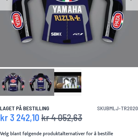
LAGET PÅ BESTILLING
SKU
BMLJ-TR2020
kr 3 242,10
kr 4 052,63
Spesialpris
Vanlig pris
Velg blant følgende produktalternativer for å bestille