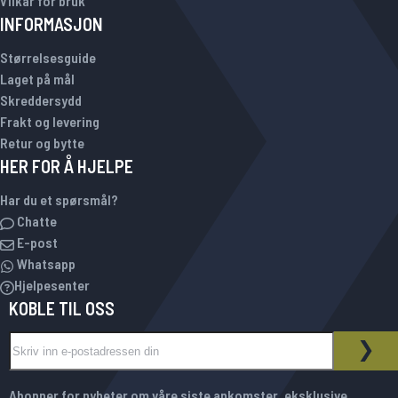
Vilkår for bruk
INFORMASJON
Størrelsesguide
Laget på mål
Skreddersydd
Frakt og levering
Retur og bytte
HER FOR Å HJELPE
Har du et spørsmål?
Chatte
E-post
Whatsapp
Hjelpesenter
KOBLE TIL OSS
Sign Up for Our Newsletter:
NYHETSBREV
ABO
Abonner for nyheter om våre siste ankomster, eksklusive