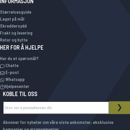
INFORMASJON
Størrelsesguide
Laget på mål
Skreddersydd
Frakt og levering
Retur og bytte
HER FOR Å HJELPE
Har du et spørsmål?
Chatte
E-post
Whatsapp
Hjelpesenter
KOBLE TIL OSS
Sign Up for Our Newsletter:
NYHETSBREV
ABO
Abonner for nyheter om våre siste ankomster, eksklusive
kampanjer og arrangementer.