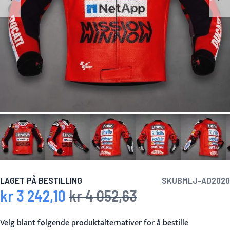
LAGET PÅ BESTILLING
SKU
BMLJ-AD2020
kr 3 242,10
kr 4 052,63
Spesialpris
Vanlig pris
Velg blant følgende produktalternativer for å bestille