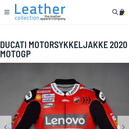
Hopp til innhold
Toggle Nav
Min 
Søk
DUCATI MOTORSYKKELJAKKE 2020
MOTOGP