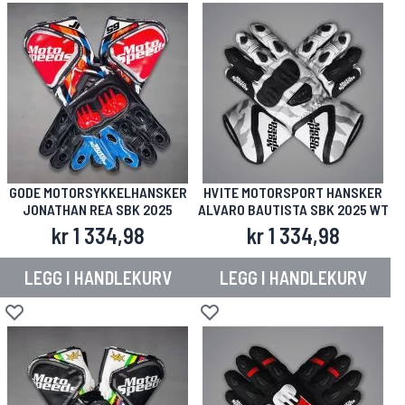
GODE MOTORSYKKELHANSKER
HVITE MOTORSPORT HANSKER
JONATHAN REA SBK 2025
ALVARO BAUTISTA SBK 2025 WT
kr 1 334,98
kr 1 334,98
LEGG I HANDLEKURV
LEGG I HANDLEKURV
Legg til i ønskeliste
Legg til i ønskeliste