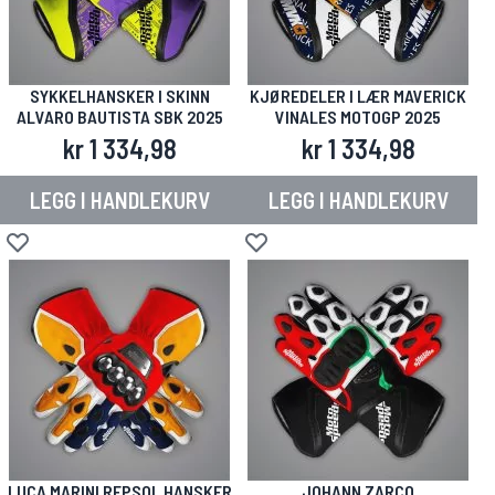
SYKKELHANSKER I SKINN
KJØREDELER I LÆR MAVERICK
ALVARO BAUTISTA SBK 2025
VINALES MOTOGP 2025
kr 1 334,98
kr 1 334,98
LEGG I HANDLEKURV
LEGG I HANDLEKURV
Legg til i ønskeliste
Legg til i ønskeliste
LUCA MARINI REPSOL HANSKER
JOHANN ZARCO