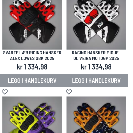
SVARTE LÆR RIDING HANSKER
RACING HANSKER MIGUEL
ALEX LOWES SBK 2025
OLIVEIRA MOTOGP 2025
kr 1 334,98
kr 1 334,98
LEGG I HANDLEKURV
LEGG I HANDLEKURV
Legg til i ønskeliste
Legg til i ønskeliste