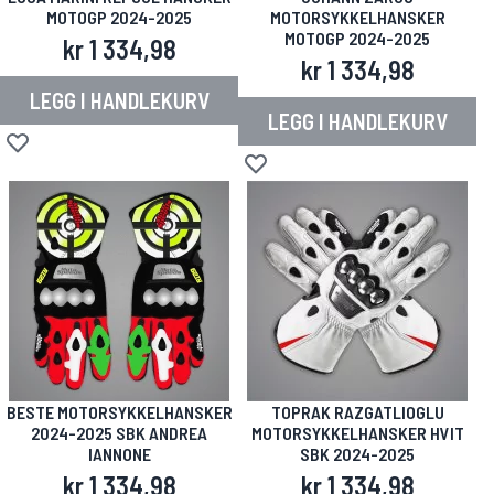
MOTOGP 2024-2025
MOTORSYKKELHANSKER
MOTOGP 2024-2025
kr 1 334,98
kr 1 334,98
LEGG I HANDLEKURV
LEGG I HANDLEKURV
Legg til i ønskeliste
Legg til i ønskeliste
BESTE MOTORSYKKELHANSKER
TOPRAK RAZGATLIOGLU
2024-2025 SBK ANDREA
MOTORSYKKELHANSKER HVIT
IANNONE
SBK 2024-2025
kr 1 334,98
kr 1 334,98