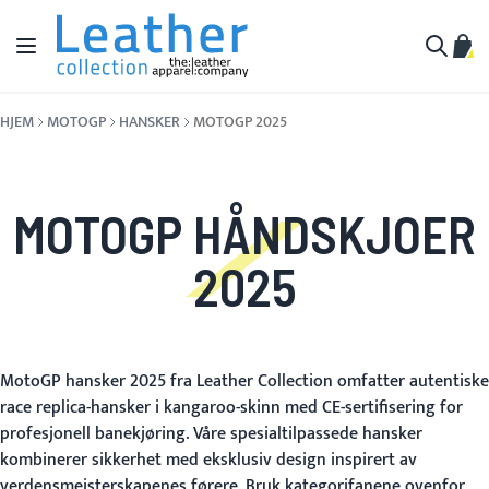
Hopp til innhold
Toggle Nav
Min 
Søk
HJEM
MOTOGP
HANSKER
MOTOGP 2025
MOTOGP HÅNDSKJOER
2025
MotoGP hansker 2025 fra Leather Collection omfatter autentiske
race replica-hansker i kangaroo-skinn med CE-sertifisering for
profesjonell banekjøring. Våre spesialtilpassede hansker
kombinerer sikkerhet med eksklusiv design inspirert av
verdensmeisterskapenes førere. Bruk kategorifanene ovenfor