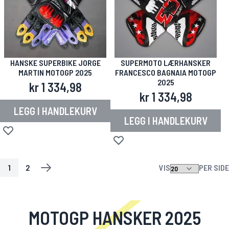
HANSKE SUPERBIKE JORGE
SUPERMOTO LÆRHANSKER
MARTIN MOTOGP 2025
FRANCESCO BAGNAIA MOTOGP
2025
kr 1 334,98
kr 1 334,98
LEGG I HANDLEKURV
LEGG I HANDLEKURV
Legg til i ønskeliste
Legg til i ønskeliste
1
2
VIS
PER SIDE
SIDE
YOU'RE CURRENTLY READING PAGE
SIDE
SIDE
NESTE
MOTOGP HANSKER 2025