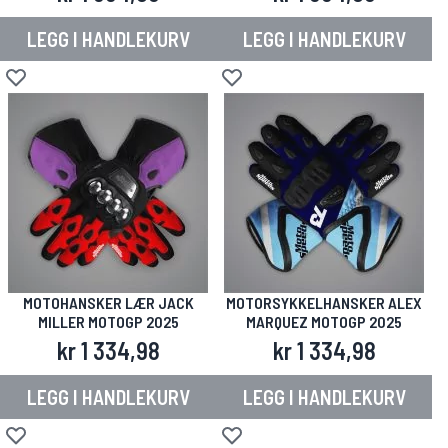
LEGG I HANDLEKURV
LEGG I HANDLEKURV
Legg til i ønskeliste
Legg til i ønskeliste
MOTOHANSKER LÆR JACK
MOTORSYKKELHANSKER ALEX
MILLER MOTOGP 2025
MARQUEZ MOTOGP 2025
kr 1 334,98
kr 1 334,98
LEGG I HANDLEKURV
LEGG I HANDLEKURV
Legg til i ønskeliste
Legg til i ønskeliste