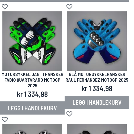
Legg til i ønskeliste
Legg til i ønskeliste
MOTORSYKKEL GANTTHANSKER
BLÅ MOTORSYKKELHANSKER
FABIO QUARTARARO MOTOGP
RAUL FERNANDEZ MOTOGP 2025
2025
kr 1 334,98
kr 1 334,98
LEGG I HANDLEKURV
LEGG I HANDLEKURV
Legg til i ønskeliste
Legg til i ønskeliste