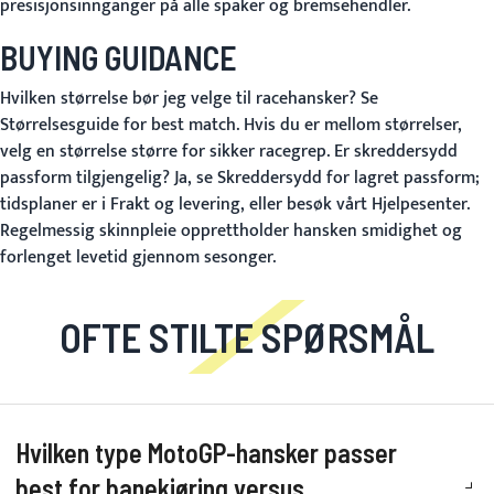
presisjonsinnganger på alle spaker og bremsehendler.
BUYING GUIDANCE
Hvilken størrelse bør jeg velge til racehansker?
Se
Størrelsesguide
for best match. Hvis du er mellom størrelser,
velg en størrelse større for sikker racegrep.
Er skreddersydd
passform tilgjengelig?
Ja, se
Skreddersydd
for lagret passform;
tidsplaner er i
Frakt og levering
, eller besøk vårt
Hjelpesenter
.
Regelmessig skinnpleie opprettholder hansken smidighet og
forlenget levetid gjennom sesonger.
OFTE STILTE SPØRSMÅL
Hvilken type MotoGP-hansker passer
best for banekjøring versus