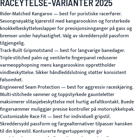
RACEYTELSE-VARIANTER 2025
Rider-Matched Kangaroo
— best for puristiske racerfører.
Sesongnøyaktig kjørerstil med kangarooskinn og forsterkede
knokkelbeskyttelseslapper for presisjonsinnganger på gass og
bremser under høyhastighet. Valg av skreddersydd passform
tilgjengelig.
Track-Built Gripmotstand
— best for langvarige banedager.
Triple-stitched palm og ventilerte fingerpanel reduserer
varmeopphopning mens kangarooskinn opprettholder
vindbeskyttelse. Sikker håndleddslutning støtter konsistent
følsomhet.
Engineered Seam Protection
— best for aggressiv raceskjøring.
Multi-stitchede sømmer og toppstyrkede gaunteletter
maksimerer slitasjebeskyttelse mot hurtig asfaltkontakt. Buede
fingersømmer muliggjør presise kontroller på motorsykkelspak.
Customizable Race Fit
— best for individuell gripstil.
Skreddersydd passform og fargealternativer tilpasser hansken
til din kjørestil. Konturerte fingertupperinger gir