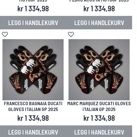
kr 1 334,98
kr 1 334,98
LEGG I HANDLEKURV
LEGG I HANDLEKURV
Legg til i ønskeliste
Legg til i ønskeliste
FRANCESCO BAGNAIA DUCATI
MARC MARQUEZ DUCATI GLOVES
GLOVES ITALIAN GP 2025
ITALIAN GP 2025
kr 1 334,98
kr 1 334,98
LEGG I HANDLEKURV
LEGG I HANDLEKURV