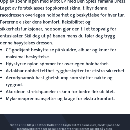
Opplev spenningen med MotoGP med
Ben Spies Yamaha Dress
.
Laget av førsteklasses toppkornet skinn, tilbyr denne
racedressen overlegen holdbarhet og beskyttelse for hver tur.
Førerene elsker dens komfort, fleksibilitet og
sikkerhetsfunksjoner, noe som gjør den til et toppvalg for
entusiaster. Skil deg ut på banen mens du føler deg trygg i
denne høyytelses dressen.
CE-godkjent beskyttelse på skuldre, albuer og knær for
maksimal beskyttelse.
Høystyrke nylon sømmer for overlegen holdbarhet.
Avtakbar dobbel tetthet ryggbeskytter for ekstra sikkerhet.
Aerodynamisk hastighetshump som støtter nakke og
ryggrad.
Akordeon stretchpaneler i skinn for bedre fleksibilitet.
Myke neoprenmansjetter og krage for ekstra komfort.
Siden 2009 tilbyr Leather Collection høykvalitets skinnklær, med tilpassede
motorsykkeldresser og jakker laget for sikkerhet og stil på veien.