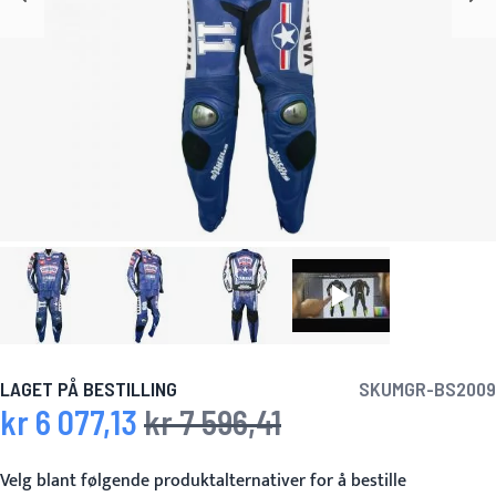
LAGET PÅ BESTILLING
SKU
MGR-BS2009
kr 6 077,13
kr 7 596,41
Spesialpris
Vanlig pris
Velg blant følgende produktalternativer for å bestille