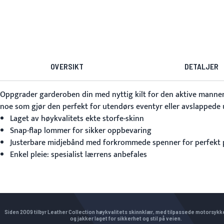
OVERSIKT
DETALJER
Oppgrader garderoben din med
nyttig kilt for den aktive manne
noe som gjør den perfekt for utendørs eventyr eller avslappede 
Laget av høykvalitets ekte storfe-skinn
Snap-flap lommer for sikker oppbevaring
Justerbare midjebånd med forkrommede spenner for perfekt
Enkel pleie: spesialist lærrens anbefales
Siden 2009 tilbyr Leather Collection høykvalitets skinnklær, med tilpassede motorsyk
og jakker laget for sikkerhet og stil på veien.