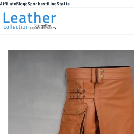
Affiliate
Blogg
Spor bestilling
Støtte
Hopp til innhold
HVA E