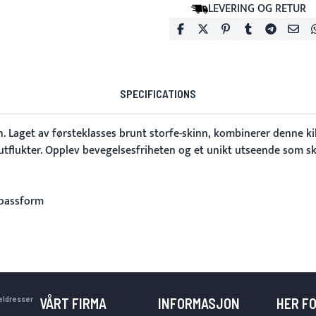
LEVERING OG RETUR
SPECIFICATIONS
n
. Laget av førsteklasses brunt storfe-skinn, kombinerer denne kil
utflukter. Opplev bevegelsesfriheten og et unikt utseende som sk
 passform
keldresser
VÅRT FIRMA
INFORMASJON
HER F