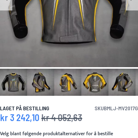
LAGET PÅ BESTILLING
SKU
BMLJ-MV2017G
kr 3 242,10
kr 4 052,63
Spesialpris
Vanlig pris
Velg blant følgende produktalternativer for å bestille