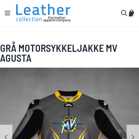
Hopp til innhold
Toggle Nav
Min 
Søk
GRÅ MOTORSYKKELJAKKE MV
AGUSTA