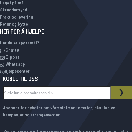
Laget på mål
Skreddersydd
Frakt og levering
Retur og bytte
HER FOR Å HJELPE
Har du et spørsmål?
Chatte
E-post
Whatsapp
Hjelpesenter
KOBLE TIL OSS
Sign Up for Our Newsletter:
NYHETSBREV
ABO
Abonner for nyheter om våre siste ankomster, eksklusive
kampanjer og arrangementer.
Personvern og informasjonskapselsinformasjon
Ordrer og retur