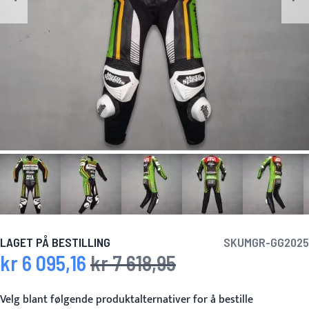
LAGET PÅ BESTILLING
SKU
MGR-GG2025
kr 6 095,16
kr 7 618,95
Spesialpris
Vanlig pris
Velg blant følgende produktalternativer for å bestille