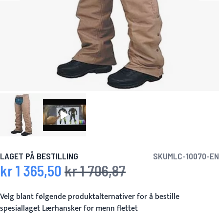
LAGET PÅ BESTILLING
SKU
MLC-10070-EN
kr 1 365,50
kr 1 706,87
Spesialpris
Vanlig pris
Velg blant følgende produktalternativer for å bestille
spesiallaget Lærhansker for menn flettet