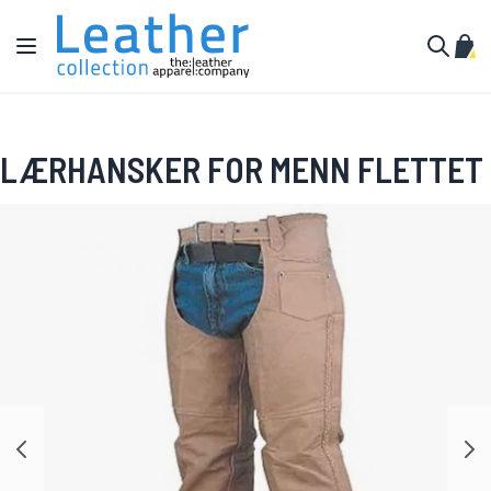
Hopp til innhold
Toggle Nav
Min 
Søk
LÆRHANSKER FOR MENN FLETTET