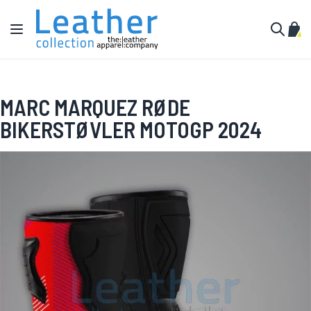
Hopp til innhold
Toggle Nav
Min 
Søk
MARC MARQUEZ RØDE
BIKERSTØVLER MOTOGP 2024