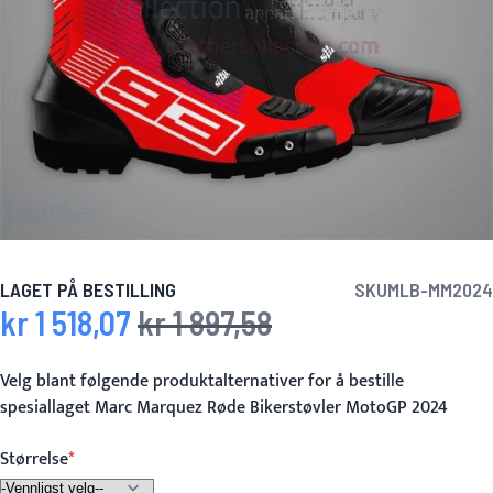
LAGET PÅ BESTILLING
SKU
MLB-MM2024
kr 1 518,07
kr 1 897,58
Spesialpris
Vanlig pris
Velg blant følgende produktalternativer for å bestille
spesiallaget Marc Marquez Røde Bikerstøvler MotoGP 2024
Størrelse