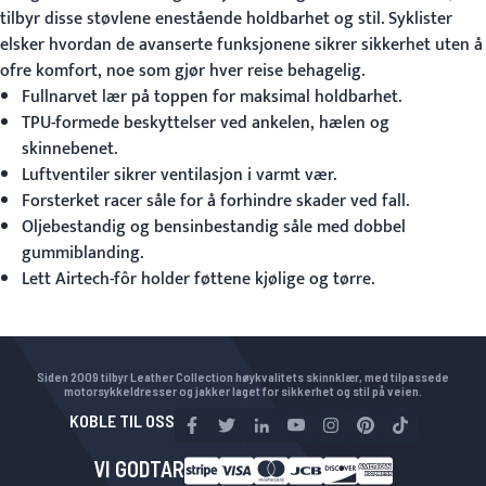
tilbyr disse støvlene enestående holdbarhet og stil. Syklister
elsker hvordan de avanserte funksjonene sikrer sikkerhet uten å
ofre komfort, noe som gjør hver reise behagelig.
Fullnarvet lær på toppen for maksimal holdbarhet.
TPU-formede beskyttelser ved ankelen, hælen og
skinnebenet.
Luftventiler sikrer ventilasjon i varmt vær.
Forsterket racer såle for å forhindre skader ved fall.
Oljebestandig og bensinbestandig såle med dobbel
gummiblanding.
Lett Airtech-fôr holder føttene kjølige og tørre.
Siden 2009 tilbyr Leather Collection høykvalitets skinnklær, med tilpassede
motorsykkeldresser og jakker laget for sikkerhet og stil på veien.
KOBLE TIL OSS
VI GODTAR