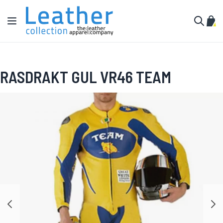
Hopp til innhold
Toggle Nav
Min 
Søk
RASDRAKT GUL VR46 TEAM