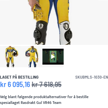
LAGET PÅ BESTILLING
SKU
BMLS-1030-EN
kr 6 095,16
kr 7 618,95
Spesialpris
Vanlig pris
Velg blant følgende produktalternativer for å bestille
spesiallaget Rasdrakt Gul VR46 Team