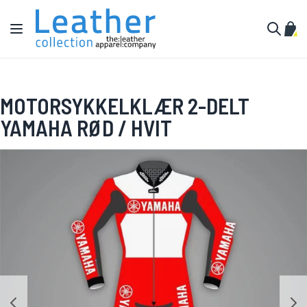
Hopp til innhold
Toggle Nav
Min 
Søk
MOTORSYKKELKLÆR 2-DELT
YAMAHA RØD / HVIT