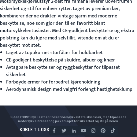
Motorsykkelkjøreutstyr 2-delt
fra Yamaha leverer uovertruffen
sikkerhet og stil for enhver rytter. Laget av premium lær,
kombinerer denne drakten vintage sjarm med moderne
beskyttelse, noe som gjør den til en favoritt blant
motorsykkelentusiaster. Med CE-godkjent beskyttelse og ekstra
polstring kan du kjøre med selvtillit, vitende om at du er
beskyttet mot støt.
Laget av toppkornet storfålær for holdbarhet
CE-godkjent beskyttelse på skuldre, albuer og knær
Avtagbare beskyttelser og ryggbeskytter for tilpasset
sikkerhet
Forbøyde ermer for forbedret kjøreholdning
Aerodynamisk design med valgfri forlengt hastighetsklump
Siden 2009 tilbyr Leather Collection høykvalitets skinnklær, med tilpassede
motorsykkeldresser og jakker laget for sikkerhet og stil på veien.
KOBLE TIL OSS