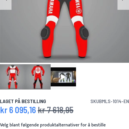
LAGET PÅ BESTILLING
SKU
BMLS-1014-EN
kr 6 095,16
kr 7 618,95
Spesialpris
Vanlig pris
Velg blant følgende produktalternativer for å bestille